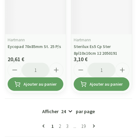
Hartmann
Hartmann
Eycopad 70x85mm St. 25 P/s
Sterilux Es5 Cp Ster
8pl10x10cm 12 2050191
20,61 €
3,10 €
Quantité
Quantité
Ajouter au panier
Ajouter au panier
Afficher
par page
Pages
Vous lisez actuellement la page
Page
Page
Page
1
2
3
...
19