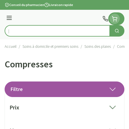
Aller au contenu
Conseil du pharmacien
Livraison rapide
Menu
Cherch
Rechercher
Accueil
/
Soins à domicile et premiers soins
/
Soins des plaies
/
Compr
Compresses
Filtre
Passer à la liste des produits
Prix
filter