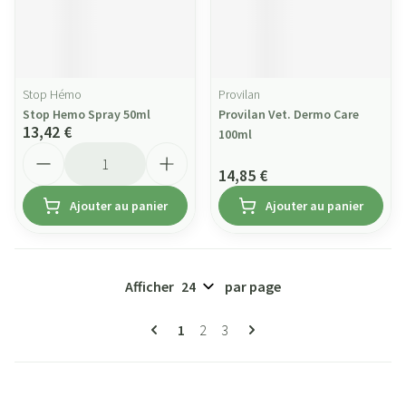
Stop Hémo
Provilan
Stop Hemo Spray 50ml
Provilan Vet. Dermo Care
13,42 €
100ml
Quantité
14,85 €
Ajouter au panier
Ajouter au panier
Afficher
par page
Pages
Vous lisez actuellement la page
Page
Page
1
2
3