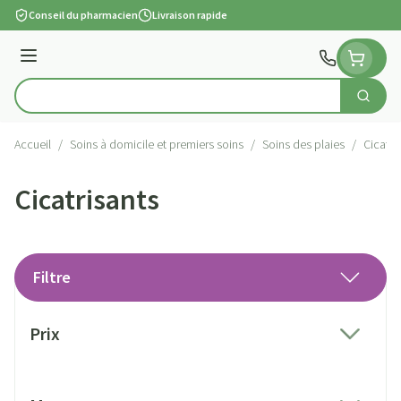
Aller au contenu
Conseil du pharmacien
Livraison rapide
Menu
Cherch
Rechercher
Accueil
/
Soins à domicile et premiers soins
/
Soins des plaies
/
Cicatri
Cicatrisants
Filtre
Passer à la liste des produits
Prix
filter