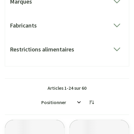
Marques
filter
Fabricants
filter
Restrictions alimentaires
filter
Articles
1
-
24
sur
60
Trier par: