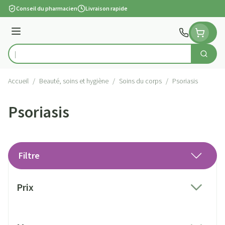
Aller au contenu
Conseil du pharmacien
Livraison rapide
Menu
Cherch
Rechercher
Accueil
/
Beauté, soins et hygiène
/
Soins du corps
/
Psoriasis
Psoriasis
Filtre
Passer à la liste des produits
Prix
filter