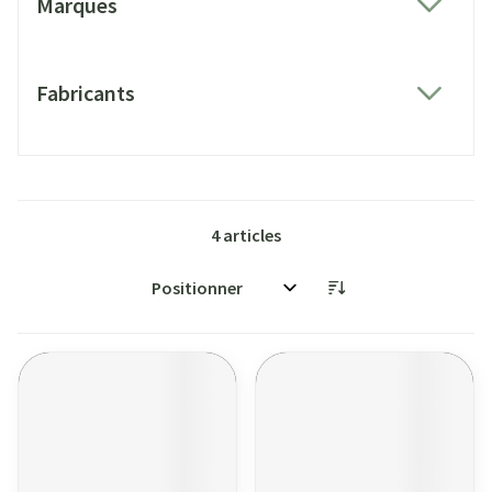
Marques
filter
Fabricants
filter
4
articles
Trier par: