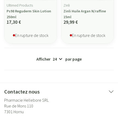
Ultimed Products
Zinli
Ps98 Reguderm Skin Lotion
Zinli Huile Argan N/raffine
250ml
15ml
17,30 €
29,99 €
En rupture de stock
En rupture de stock
Afficher
par page
Contactez nous
Pharmacie Hellebore SRL
Rue de Mons 110
7301
Hornu