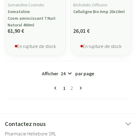
Somatoline Cosmetic
Bioholistic Diffusion
Somatoline
Celluligne Bio Amp 20x10ml
Cosm.amincissant 7 Nuit
Natural 400ml
61,90 €
26,01 €
En rupture de stock
En rupture de stock
Afficher
par page
Pages
Vous lisez actuellement la page
Page
1
2
Contactez nous
Pharmacie Hellebore SRL