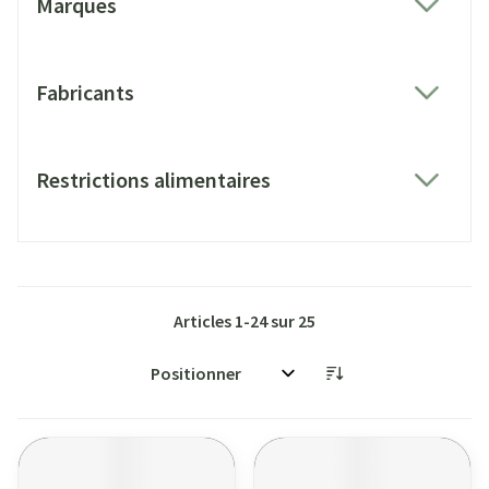
Marques
filter
Fabricants
filter
Restrictions alimentaires
filter
Articles
1
-
24
sur
25
Trier par: