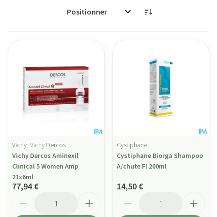
Trier par:
Vichy, Vichy Dercos
Cystiphane
Vichy Dercos Aminexil
Cystiphane Biorga Shampoo
Clinical 5 Women Amp
A/chute Fl 200ml
21x6ml
77,94 €
14,50 €
Quantité
Quantité