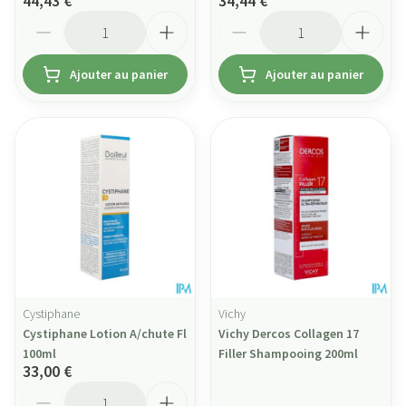
44,43 €
34,44 €
Quantité
Quantité
Ajouter au panier
Ajouter au panier
Cystiphane
Vichy
Cystiphane Lotion A/chute Fl
Vichy Dercos Collagen 17
100ml
Filler Shampooing 200ml
33,00 €
Quantité