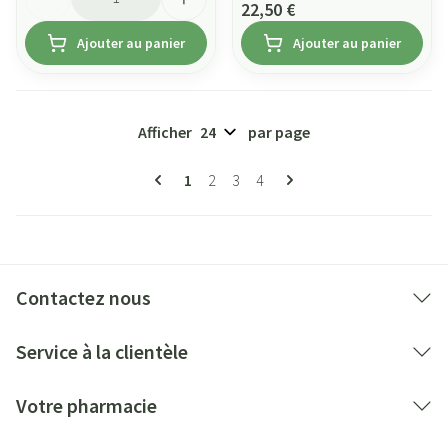
22,50 €
Ajouter au panier
Ajouter au panier
Afficher
par page
Pages
Vous lisez actuellement la page
Page
Page
Page
1
2
3
4
Contactez nous
Service à la clientèle
Votre pharmacie