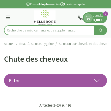
Diapositive 1 de 1
Aller au contenu
Conseil du pharmacien
Livraison rapide
0
0 articles
Menu
0,00 €
Recherche de médicaments et de suppléments...
Cherch
Rechercher
Accueil
/
Beauté, soins et hygiène
/
Soins du cuir chevelu et des cheveux
Chute des cheveux
Filtre
Articles
1
-
24
sur
93