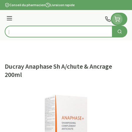
Aller au contenu
Conseil du pharmacien
Livraison rapide
Menu
Cherch
Rechercher
Ducray Anaphase Sh A/chute & Ancrage
200ml