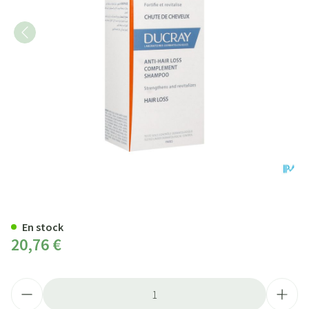
Ducray Anaphase Sh A/chute & 
En stock
20,76 €
Quantité