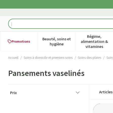
Aller au contenu
Rechercher
Régime,
Beauté, soins et
alimentation &
Promotions
Afficher le sous-menu pour la ca
Afficher l
hygiène
vitamines
Accueil
/
Soins à domicile et premiers soins
/
Soins des plaies
/
Soin
Pansements vaselinés
Passer à la liste des produits
Article
Prix
filter