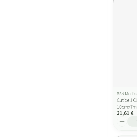
BSN Medica
Cuticell 
10cmx7m 
31,61 €
Quantité