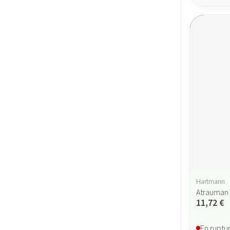
Hartmann
Atrauman 
11,72 €
En ruptu