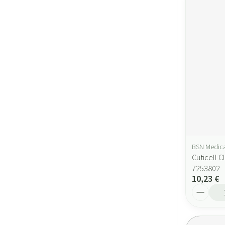
BSN Medica
Cuticell 
7253802
10,23 €
Quantité