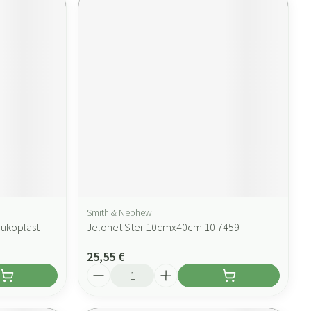
Smith & Nephew
eukoplast
Jelonet Ster 10cmx40cm 10 7459
25,55 €
Quantité