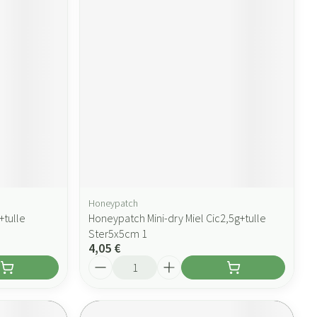
Honeypatch
+tulle
Honeypatch Mini-dry Miel Cic2,5g+tulle
Ster5x5cm 1
4,05 €
Quantité