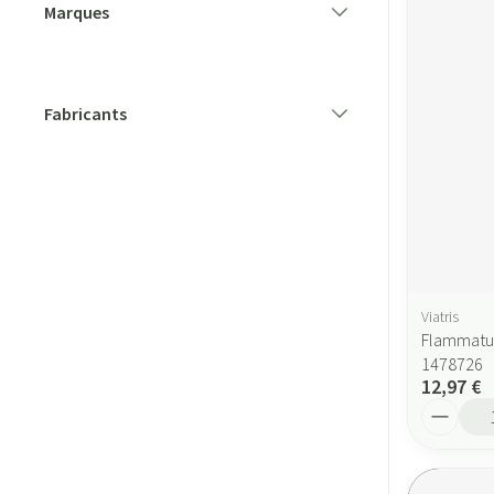
Marques
filter
Fabricants
filter
Viatris
Flammatul
1478726
12,97 €
Quantité