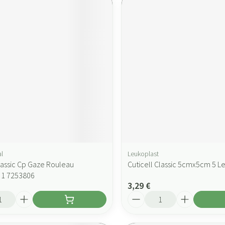
l
Leukoplast
Classic Cp Gaze Rouleau
Cuticell Classic 5cmx5cm 5 L
1 7253806
3,29 €
Quantité