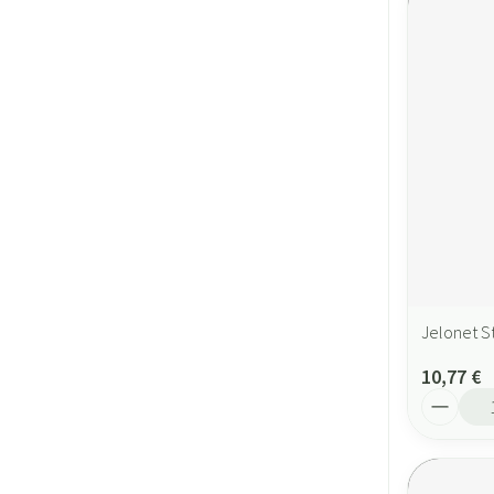
Jelonet S
10,77 €
Quantité