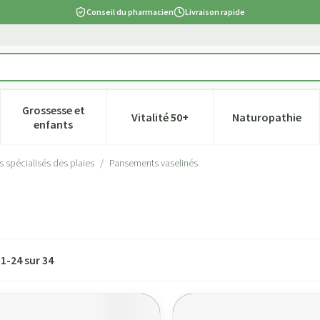
Conseil du pharmacien
Livraison rapide
Grossesse et
Vitalité 50+
Naturopathie
tégorie Beauté, soins et hygiène
e sous-menu pour la catégorie Régime, alimentation & vitamines
Afficher le sous-menu pour la catégorie Grossesse et
Afficher le sous-menu pour la ca
Afficher l
enfants
s spécialisés des plaies
/
Pansements vaselinés
s
1
-
24
sur
34