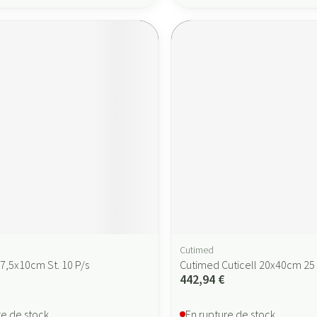
Cutimed
7,5x10cm St. 10 P/s
Cutimed Cuticell 20x40cm 25
442,94 €
re de stock
En rupture de stock