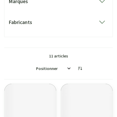
Marques
filter
Fabricants
filter
11
articles
Trier par: