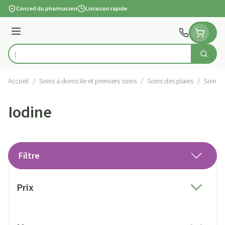
Aller au contenu
Conseil du pharmacien
Livraison rapide
Menu
Cherch
Rechercher
Accueil
/
Soins à domicile et premiers soins
/
Soins des plaies
/
Soins s
Iodine
Filtre
Passer à la liste des produits
Prix
filter