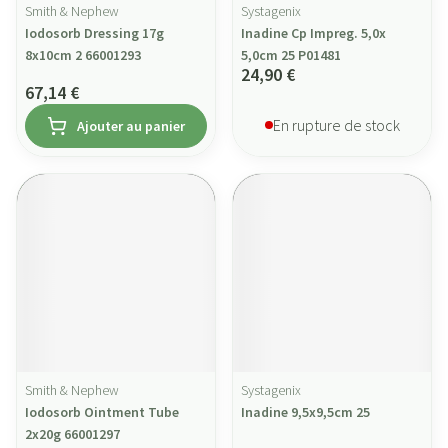
Smith & Nephew
Systagenix
Iodosorb Dressing 17g
Inadine Cp Impreg. 5,0x
8x10cm 2 66001293
5,0cm 25 P01481
24,90 €
67,14 €
En rupture de stock
Ajouter au panier
Smith & Nephew
Systagenix
Iodosorb Ointment Tube
Inadine 9,5x9,5cm 25
2x20g 66001297