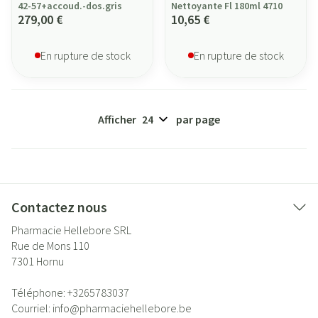
42-57+accoud.-dos.gris
Nettoyante Fl 180ml 4710
279,00 €
10,65 €
En rupture de stock
En rupture de stock
Afficher
par page
Contactez nous
Pharmacie Hellebore SRL
Rue de Mons 110
7301
Hornu
Téléphone:
+3265783037
Courriel:
info@
pharmaciehellebore.be