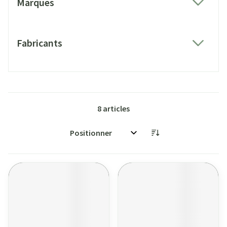
Marques
filter
Fabricants
filter
8
articles
Trier par: