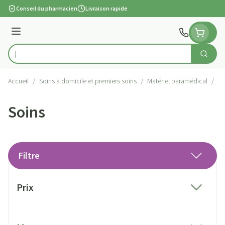
Aller au contenu
Conseil du pharmacien
Livraison rapide
Menu
Cherch
Rechercher
Accueil
/
Soins à domicile et premiers soins
/
Matériel paramédical
/
So
Soins
Filtre
Passer à la liste des produits
Prix
filter