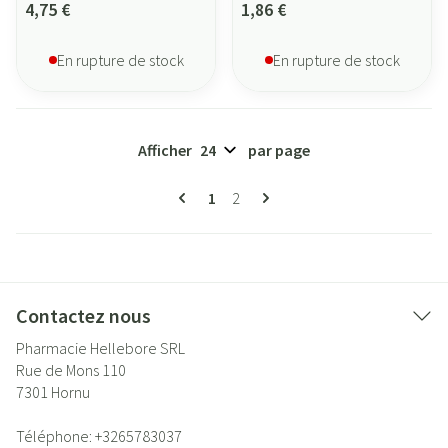
4,75 €
1,86 €
En rupture de stock
En rupture de stock
Afficher
par page
Pages
Vous lisez actuellement la page
Page
1
2
Contactez nous
Pharmacie Hellebore SRL
Rue de Mons 110
7301
Hornu
Téléphone:
+3265783037