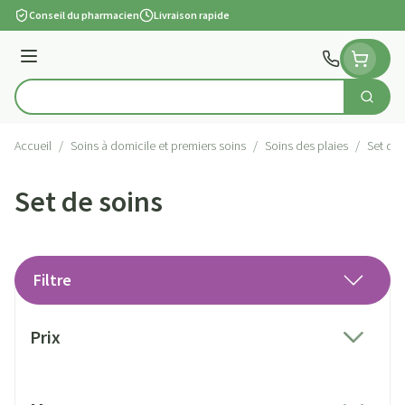
Aller au contenu
Conseil du pharmacien
Livraison rapide
Menu
Cherch
Rechercher
Accueil
/
Soins à domicile et premiers soins
/
Soins des plaies
/
Set de 
Set de soins
Filtre
Passer à la liste des produits
Prix
filter