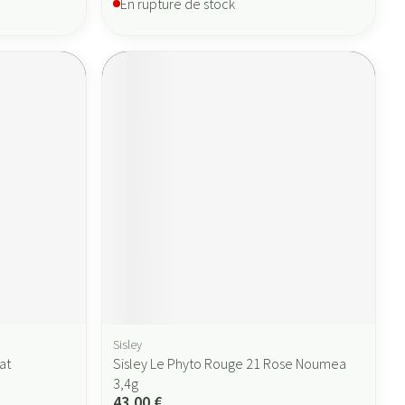
En rupture de stock
Sisley
at
Sisley Le Phyto Rouge 21 Rose Noumea
3,4g
43,00 €