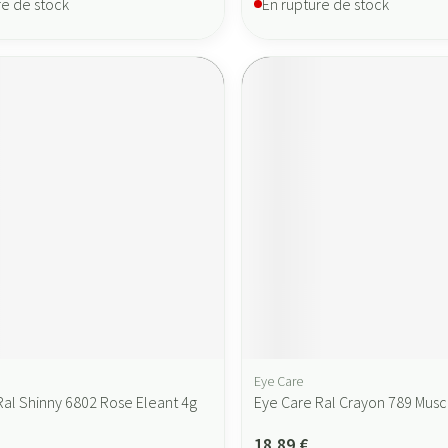
re de stock
En rupture de stock
Eye Care
Ral Shinny 6802 Rose Eleant 4g
Eye Care Ral Crayon 789 Musc
18,89 €