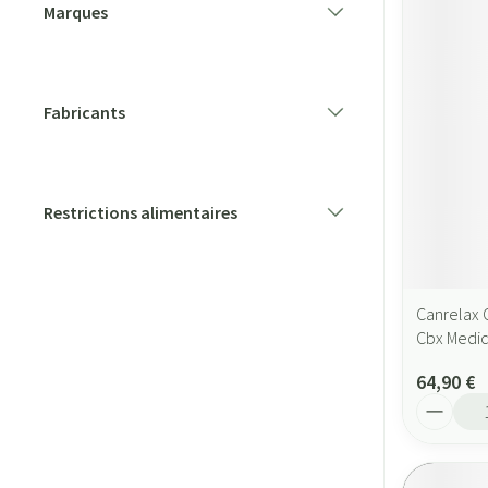
Marques
filter
Fabricants
filter
Restrictions alimentaires
filter
Canrelax 
Cbx Medic
64,90 €
Quantité