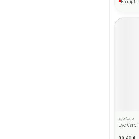
En ruptu
Eye Care
Eye Care 
30,49 €