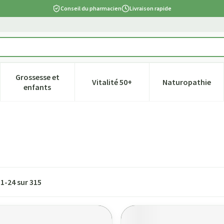
Conseil du pharmacien
Livraison rapide
Grossesse et
Vitalité 50+
Naturopathie
tégorie Beauté, soins et hygiène
e sous-menu pour la catégorie Régime, alimentation & vitamines
Afficher le sous-menu pour la catégorie Grossesse et
Afficher le sous-menu pour la ca
Afficher l
enfants
s
1
-
24
sur
315