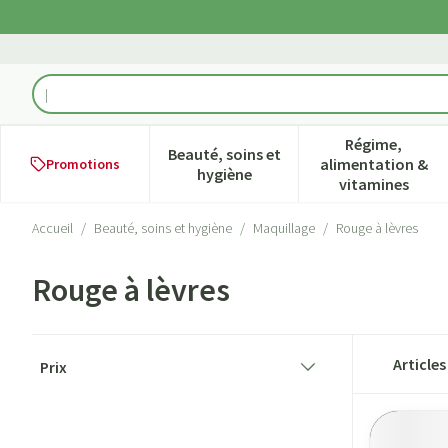
Aller au contenu
Rechercher
Régime,
Beauté, soins et
alimentation &
Promotions
Afficher le sous-menu pour la ca
Afficher l
hygiène
vitamines
Accueil
/
Beauté, soins et hygiène
/
Maquillage
/
Rouge à lèvres
Rouge à lèvres
Passer à la liste des produits
Article
Prix
filter