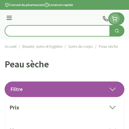
Aller au contenu
Conseil du pharmacien
Livraison rapide
Menu
Cherch
Rechercher
Accueil
/
Beauté, soins et hygiène
/
Soins du corps
/
Peau sèche
Peau sèche
Filtre
Passer à la liste des produits
Prix
filter