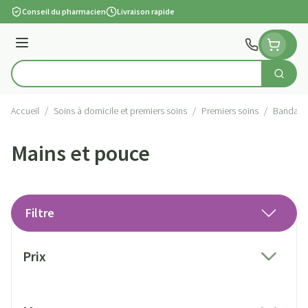
Aller au contenu
Conseil du pharmacien
Livraison rapide
Menu
Cherch
Rechercher
Accueil
/
Soins à domicile et premiers soins
/
Premiers soins
/
Bandages
Mains et pouce
Filtre
Passer à la liste des produits
Prix
filter