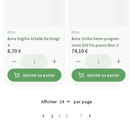
Bota
Bota
Bota Digifix Attelle De Doigt
Bota Ortho Serre-poignet-
4
main 515 Fix.pouce Noir 2
8,70 €
74,10 €
Quantité
Quantité
Ajouter au panier
Ajouter au panier
Afficher
par page
Pages
Vous lisez actuellement la page
Page
Page
Page
1
2
3
...
7