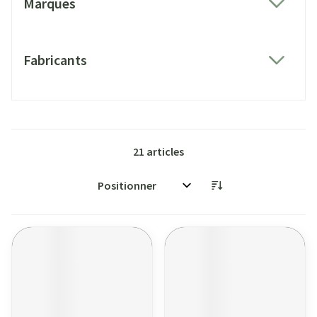
Marques
filter
Fabricants
filter
21
articles
Trier par: