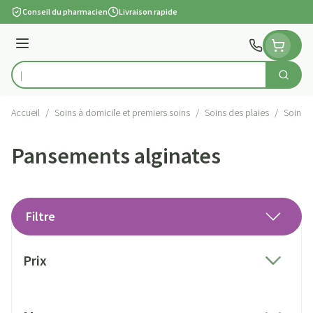
Aller au contenu
Conseil du pharmacien
Livraison rapide
Menu
Cherch
Rechercher
Accueil
/
Soins à domicile et premiers soins
/
Soins des plaies
/
Soins s
Pansements alginates
Filtre
Passer à la liste des produits
Prix
filter