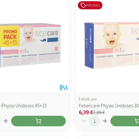
PROMO
 valeurs minimales et maximales du prix.
Febelcare
 Physio Unidoses 45+15
Febelcare Physio Unidoses 30
6,39 €
7,99 €
Quantité