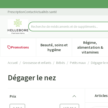
Aller au contenu
Diapositive 1 de 1
Prescription
Contact
Actualités santé
Recherche de médicament
Rechercher
Régime,
Beauté, soins et
alimentation &
Promotions
Afficher le sous-menu pour la ca
Afficher l
hygiène
vitamines
Accueil
/
Grossesse et enfants
/
Bébés
/
Petits maux
/
Dégager le 
Dégager le nez
Passer à la liste des produits
Article
Prix
filter