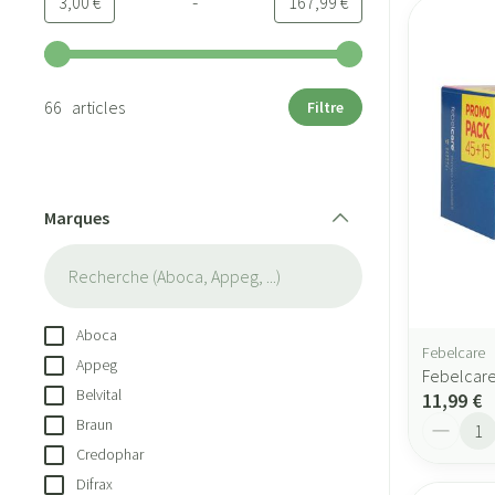
-
Valeur minimale
Valeur maximale
3,00 €
167,99 €
Utilisez les touches fléchées gauche et droite pour ajuster les
66 articles
Filtre
Marques
filter
Aboca
Febelcare
Appeg
Febelcare
Belvital
11,99 €
Quantité
Braun
Credophar
Difrax