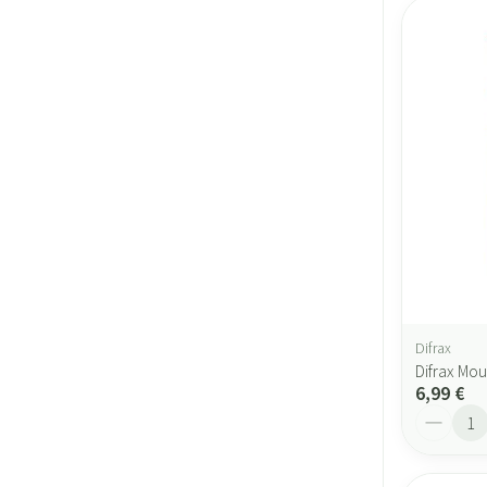
Difrax
Difrax Mo
6,99 €
Quantité