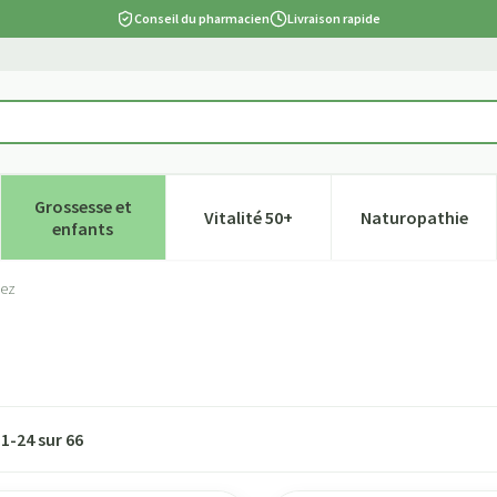
Conseil du pharmacien
Livraison rapide
Grossesse et
Vitalité 50+
Naturopathie
tégorie Beauté, soins et hygiène
e sous-menu pour la catégorie Régime, alimentation & vitamines
Afficher le sous-menu pour la catégorie Grossesse et
Afficher le sous-menu pour la ca
Afficher l
enfants
nez
s
1
-
24
sur
66