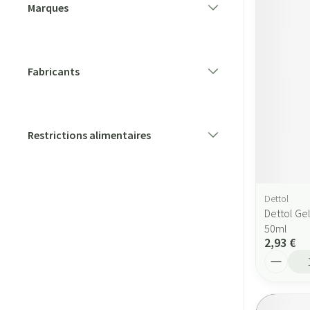
Marques
filter
Fabricants
filter
Restrictions alimentaires
filter
Dettol
Dettol Ge
50ml
2,93 €
Quantité