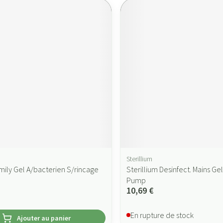
Sterillium
mily Gel A/bacterien S/rincage
Sterillium Desinfect. Mains Ge
Pump
10,69 €
En rupture de stock
Ajouter au panier