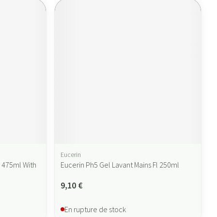
Eucerin
l 475ml With
Eucerin Ph5 Gel Lavant Mains Fl 250ml
9,10 €
En rupture de stock