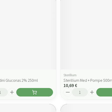
Sterillium
dini Gluconas 2% 250ml
Sterillium Med + Pompe 500m
10,69 €
Quantité