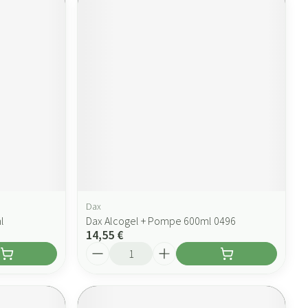
Dax
l
Dax Alcogel + Pompe 600ml 0496
14,55 €
Quantité