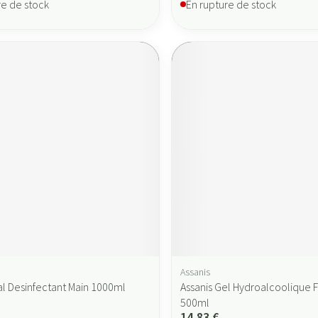
re de stock
En rupture de stock
Assanis
al Desinfectant Main 1000ml
Assanis Gel Hydroalcoolique F
500ml
14,83 €