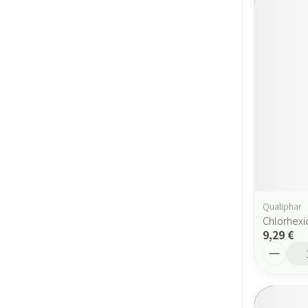
Qualiphar
Chlorhexi
9,29 €
Quantité