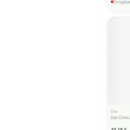
En ruptu
Dax
Dax Clinic
33,18 €