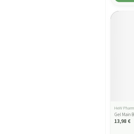
HeW Phar
Gel Main 
13,98 €