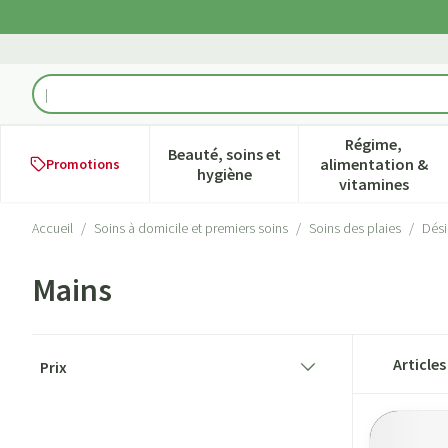
Aller au contenu
Rechercher
Régime,
Beauté, soins et
alimentation &
Promotions
Afficher le sous-menu pour la ca
Afficher l
hygiène
vitamines
Accueil
/
Soins à domicile et premiers soins
/
Soins des plaies
/
Dési
Mains
Passer à la liste des produits
Article
Prix
filter