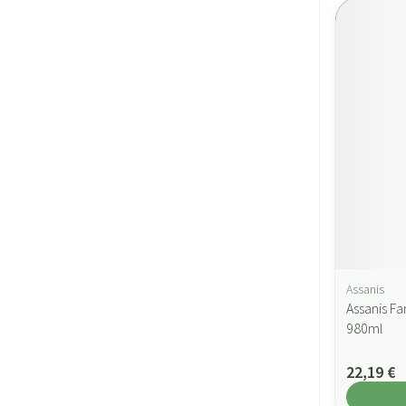
Assanis
Assanis Fa
980ml
22,19 €