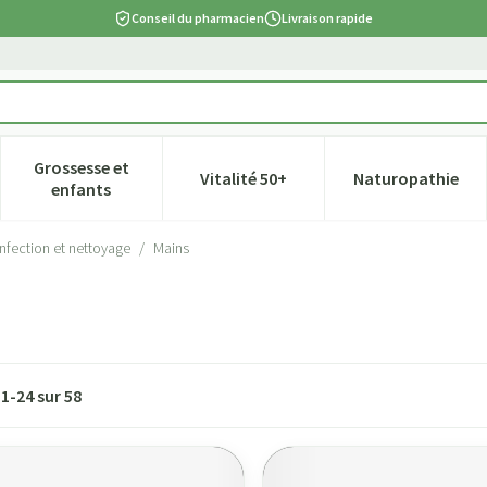
Conseil du pharmacien
Livraison rapide
Grossesse et
Vitalité 50+
Naturopathie
tégorie Beauté, soins et hygiène
e sous-menu pour la catégorie Régime, alimentation & vitamines
Afficher le sous-menu pour la catégorie Grossesse et
Afficher le sous-menu pour la ca
Afficher l
enfants
nfection et nettoyage
/
Mains
s
1
-
24
sur
58