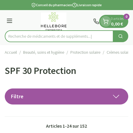
Diapositive 1 de 1
Aller au contenu
Conseil du pharmacien
Livraison rapide
0
0 articles
Menu
0,00 €
Recherche de médicaments et de
Cherch
Rechercher
Accueil
/
Beauté, soins et hygiène
/
Protection solaire
/
Crèmes solaire
SPF 30 Protection
Filtre
Articles
1
-
24
sur
152