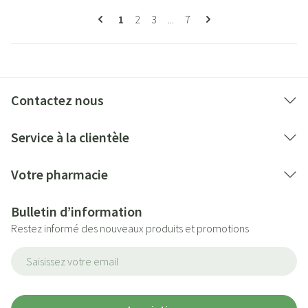
Pages
Vous lisez actuellement la page
Page
Page
Page
1
2
3
...
7
Contactez nous
Service à la clientèle
Votre pharmacie
Bulletin d’information
Restez informé des nouveaux produits et promotions
Adresse mail