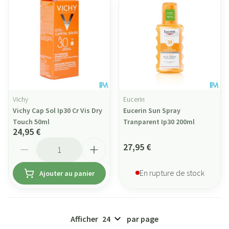
Vichy
Eucerin
Vichy Cap Sol Ip30 Cr Vis Dry
Eucerin Sun Spray
Touch 50ml
Tranparent Ip30 200ml
24,95 €
Quantité
27,95 €
En rupture de stock
Ajouter au panier
Afficher
par page