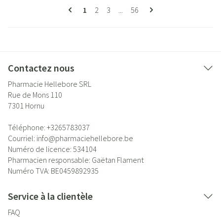
Pages
Vous lisez actuellement la page
Page
Page
Page
1
2
3
...
56
Contactez nous
Pharmacie Hellebore SRL
Rue de Mons 110
7301
Hornu
Téléphone:
+3265783037
Courriel:
info@
pharmaciehellebore.be
Numéro de licence:
534104
Pharmacien responsable:
Gaëtan Flament
Numéro TVA:
BE0459892935
Service à la clientèle
FAQ