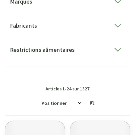
Marques
filter
Fabricants
filter
Restrictions alimentaires
filter
Articles
1
-
24
sur
1327
Trier par: