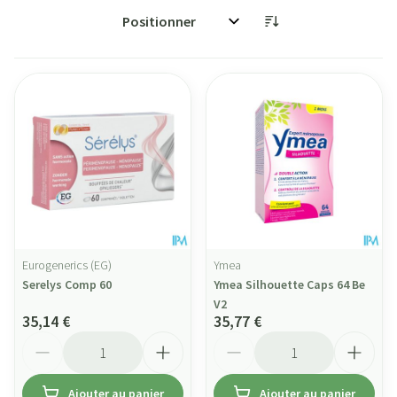
Trier par:
Eurogenerics (EG)
Ymea
Serelys Comp 60
Ymea Silhouette Caps 64 Be
V2
35,14 €
35,77 €
Quantité
Quantité
Ajouter au panier
Ajouter au panier