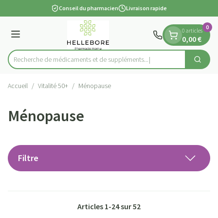
Diapositive 1 de 1
Aller au contenu
Conseil du pharmacien
Livraison rapide
0
0 articles
Menu
0,00 €
Recherche de médicaments et de
Cherch
Rechercher
Accueil
/
Vitalité 50+
/
Ménopause
Ménopause
Filtre
Articles
1
-
24
sur
52