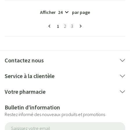
Afficher
par page
Pages
Vous lisez actuellement la page
Page
Page
1
2
3
Contactez nous
Service à la clientèle
Votre pharmacie
Bulletin d’information
Restez informé des nouveaux produits et promotions
Adresse mail