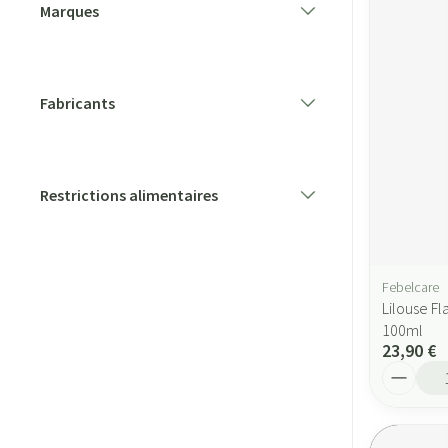
Marques
filter
Fabricants
filter
Restrictions alimentaires
filter
Febelcare
Lilouse F
100ml
23,90 €
Quantité