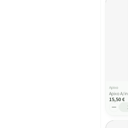
Apixo
Apixo A/i
15,50 €
Quantité