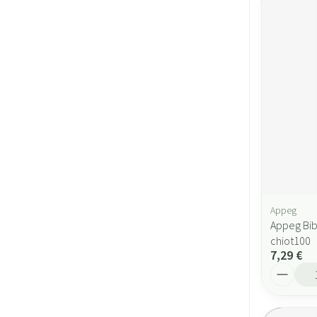
Appeg
Appeg Bibe
chiot100
7,29 €
Quantité