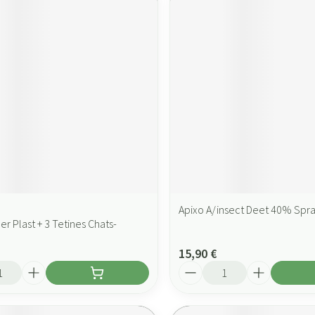
Apixo A/insect Deet 40% Spr
r Plast + 3 Tetines Chats-
15,90 €
Quantité