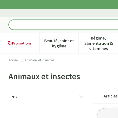
Aller au contenu
Rechercher
Régime,
Beauté, soins et
alimentation &
Promotions
Afficher le sous-menu pour la ca
Afficher l
hygiène
vitamines
Accueil
/
Animaux et insectes
Animaux et insectes
Passer à la liste des produits
Article
Prix
filter