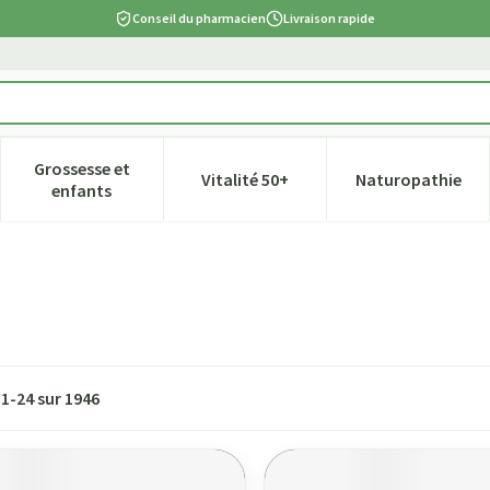
Conseil du pharmacien
Livraison rapide
Grossesse et
Vitalité 50+
Naturopathie
tégorie Beauté, soins et hygiène
e sous-menu pour la catégorie Régime, alimentation & vitamines
Afficher le sous-menu pour la catégorie Grossesse et
Afficher le sous-menu pour la ca
Afficher l
enfants
s
1
-
24
sur
1946