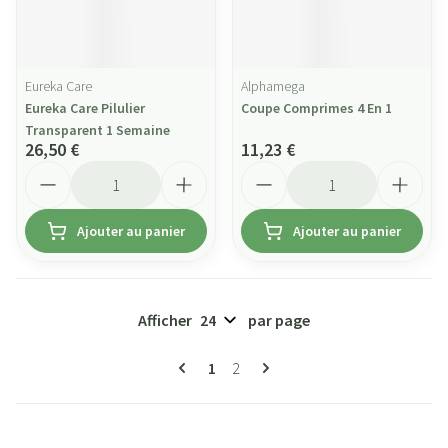
Eureka Care
Alphamega
Eureka Care Pilulier
Coupe Comprimes 4 En 1
Transparent 1 Semaine
26,50 €
11,23 €
Quantité
Quantité
Ajouter au panier
Ajouter au panier
Afficher
par page
Pages
Vous lisez actuellement la page
Page
1
2