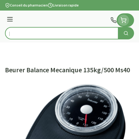
Aller au contenu
Conseil du pharmacien
Livraison rapide
Menu
Cherch
Rechercher
Beurer Balance Mecanique 135kg/500 Ms40