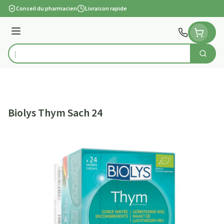
Aller au contenu
Conseil du pharmacien
Livraison rapide
Menu
Cherch
Rechercher
Biolys Thym Sach 24