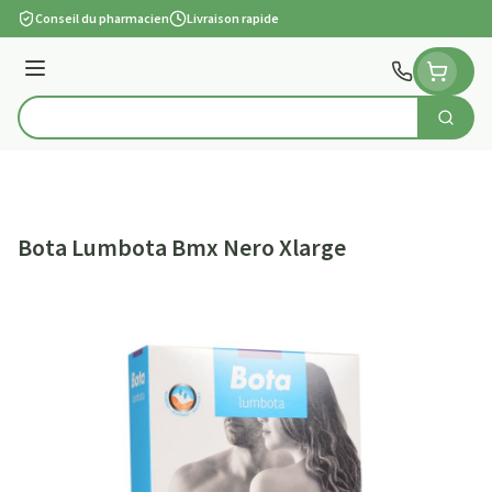
Aller au contenu
Conseil du pharmacien
Livraison rapide
Menu
Cherch
Rechercher
Bota Lumbota Bmx Nero Xlarge