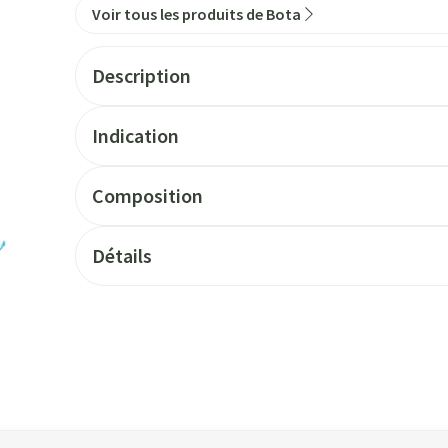
Voir tous les produits de Bota
Description
Indication
Composition
Détails
n en carrousel
ide de la touche de tabulation. Vous pouvez sauter le carrousel ou pass