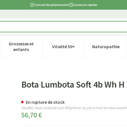
Conseil du pharmacien
Livraison rapide
Grossesse et
Vitalité 50+
Naturopathie
tégorie Beauté, soins et hygiène
e sous-menu pour la catégorie Régime, alimentation & vitamines
Afficher le sous-menu pour la catégorie Grossesse et
Afficher le sous-menu pour la ca
Afficher l
enfants
cm S
Bota Lumbota Soft 4b Wh H
En rupture de stock
Veuillez nous contacter par téléphone ou par e-mail et nous examin
56,70 €