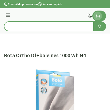
Aller au contenu
Conseil du pharmacien
Livraison rapide
Menu
Cherch
Rechercher
Bota Ortho Df+baleines 1000 Wh N4