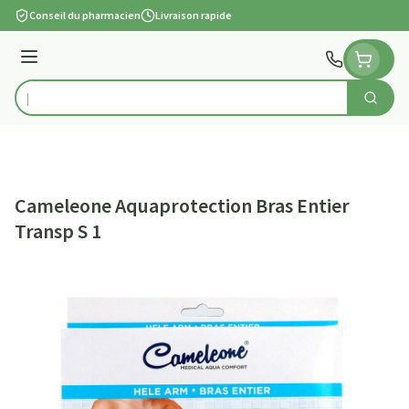
Aller au contenu
Conseil du pharmacien
Livraison rapide
Menu
Cherch
Rechercher
Cameleone Aquaprotection Bras Entier
Transp S 1