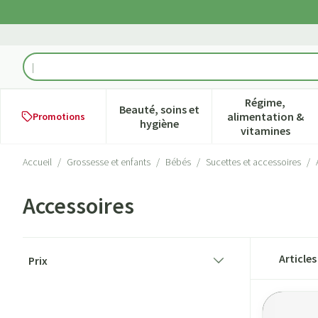
Aller au contenu
Rechercher
Régime,
Beauté, soins et
alimentation &
Promotions
Afficher le sous-menu pour la ca
Afficher l
hygiène
vitamines
Accueil
/
Grossesse et enfants
/
Bébés
/
Sucettes et accessoires
/
Accessoires
Passer à la liste des produits
Article
Prix
filter