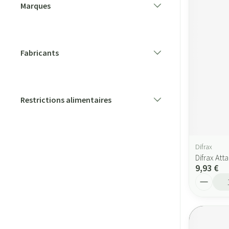
Marques
filter
Fabricants
filter
Restrictions alimentaires
filter
Difrax
Difrax At
9,93 €
Quantité