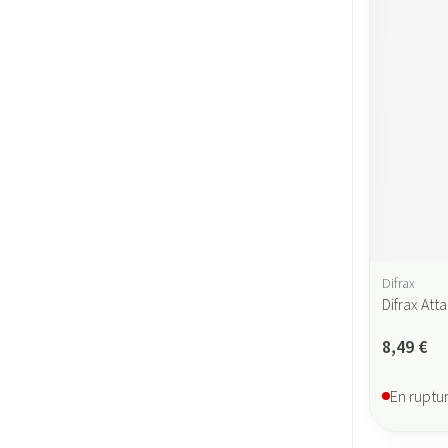
Difrax
Difrax At
8,49 €
En ruptu