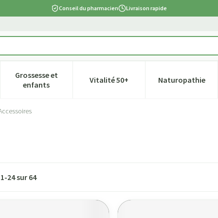
Conseil du pharmacien
Livraison rapide
Grossesse et
Vitalité 50+
Naturopathie
tégorie Beauté, soins et hygiène
e sous-menu pour la catégorie Régime, alimentation & vitamines
Afficher le sous-menu pour la catégorie Grossesse et
Afficher le sous-menu pour la ca
Afficher l
enfants
Accessoires
s
1
-
24
sur
64