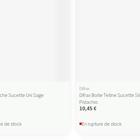
Difrax
tache Sucette Uni Sage
Difrax Boite Tetine Sucette Si
Pistachio
10,45 €
re de stock
En rupture de stock