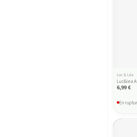
Luc & Léa
Luc&lea A
6,99 €
En ruptu