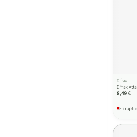
Difrax
Difrax At
8,49 €
En ruptu