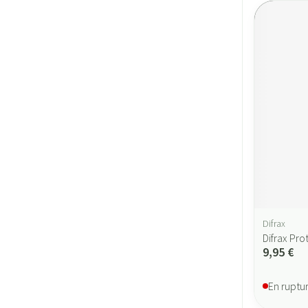
Difrax
Difrax Pr
9,95 €
En ruptu