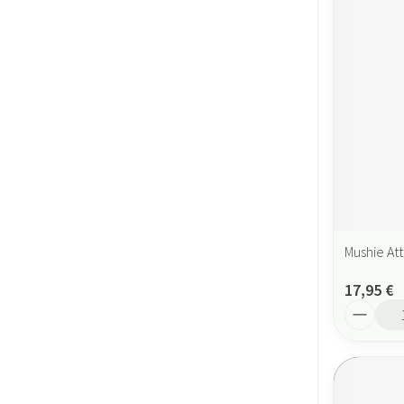
Mushie At
17,95 €
Quantité