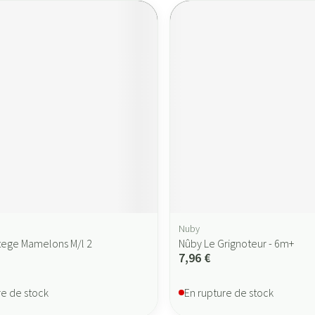
Nuby
otege Mamelons M/l 2
Nûby Le Grignoteur - 6m+
7,96 €
re de stock
En rupture de stock