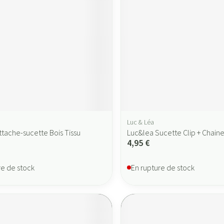
Luc & Léa
ttache-sucette Bois Tissu
Luc&lea Sucette Clip + Chain
4,95 €
re de stock
En rupture de stock