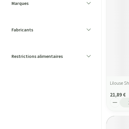
Marques
filter
Fabricants
filter
Restrictions alimentaires
filter
Lilouse S
21,89 €
Quantité