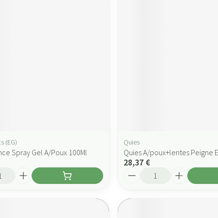
s (EG)
Quies
nce Spray Gel A/Poux 100Ml
Quies A/poux+lentes Peigne 
28,37 €
Quantité