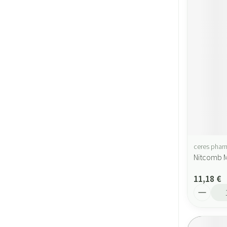
ceres phar
Nitcomb M
11,18 €
Quantité