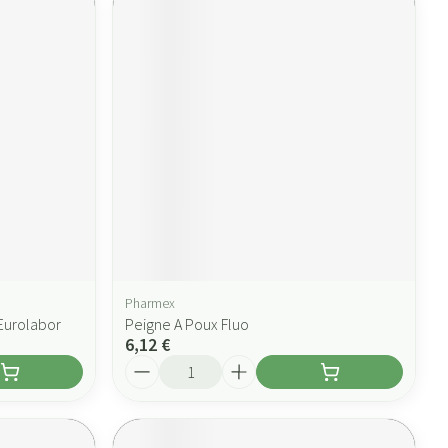
Pharmex
Eurolabor
Peigne A Poux Fluo
6,12 €
Quantité