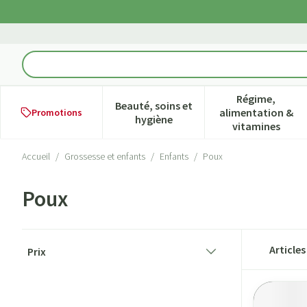
Aller au contenu
Rechercher
Régime,
Beauté, soins et
alimentation &
Promotions
Afficher le sous-menu pour la ca
Afficher l
hygiène
vitamines
Accueil
/
Grossesse et enfants
/
Enfants
/
Poux
Poux
Passer à la liste des produits
Article
Prix
filter