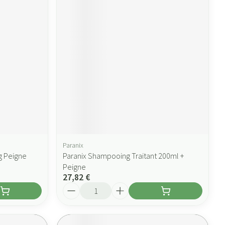
Paranix
g Peigne
Paranix Shampooing Traitant 200ml +
Peigne
27,82 €
Quantité