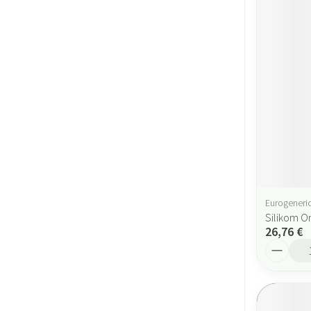
Eurogeneric
Silikom O
26,76 €
Quantité