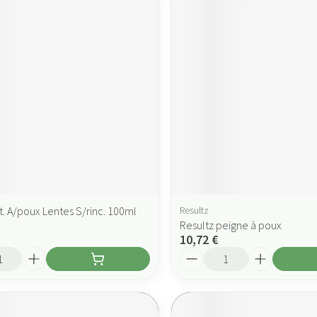
t. A/poux Lentes S/rinc. 100ml
Resultz
Resultz peigne à poux
10,72 €
Quantité