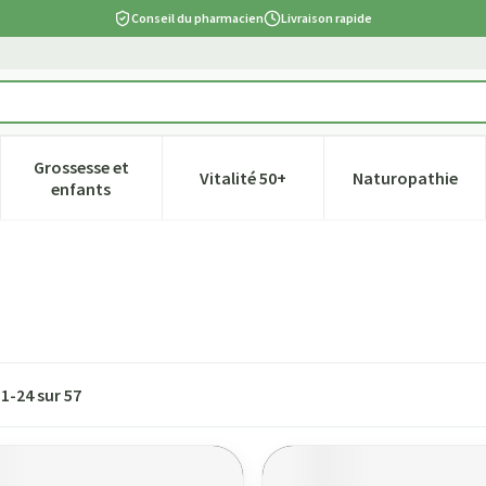
Conseil du pharmacien
Livraison rapide
Grossesse et
Vitalité 50+
Naturopathie
tégorie Beauté, soins et hygiène
e sous-menu pour la catégorie Régime, alimentation & vitamines
Afficher le sous-menu pour la catégorie Grossesse et
Afficher le sous-menu pour la ca
Afficher l
enfants
s
1
-
24
sur
57