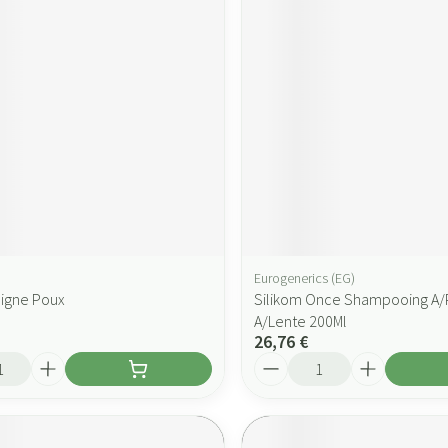
Eurogenerics (EG)
eigne Poux
Silikom Once Shampooing A/
A/Lente 200Ml
26,76 €
Quantité