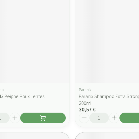
ma
Paranix
3 Peigne Poux Lentes
Paranix Shampoo Extra Stron
200ml
30,57 €
Quantité