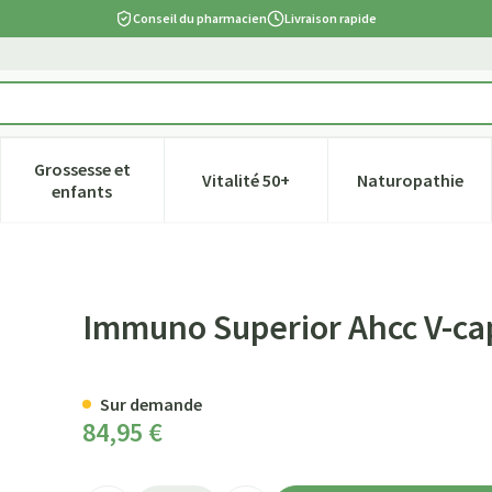
Conseil du pharmacien
Livraison rapide
Grossesse et
Vitalité 50+
Naturopathie
tégorie Beauté, soins et hygiène
e sous-menu pour la catégorie Régime, alimentation & vitamines
Afficher le sous-menu pour la catégorie Grossesse et
Afficher le sous-menu pour la ca
Afficher l
enfants
90
Immuno Superior Ahcc V-ca
Sur demande
84,95 €