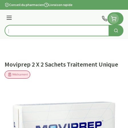
Aller au contenu
Conseil du pharmacien
Livraison rapide
Menu
Cherch
Rechercher
Moviprep 2 X 2 Sachets Traitement Unique
Médicament