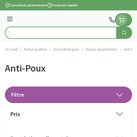
Aller au contenu
Conseil du pharmacien
Livraison rapide
Menu
Cherch
Rechercher
Accueil
/
Naturopathie
/
Aromathérapie
/
Huiles essentielles
/
Anti-Po
Anti-Poux
Filtre
Passer à la liste des produits
Prix
filter