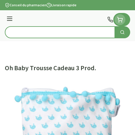
Aller au contenu
Conseil du pharmacien
Livraison rapide
Menu
Cherch
Rechercher
Oh Baby Trousse Cadeau 3 Prod.