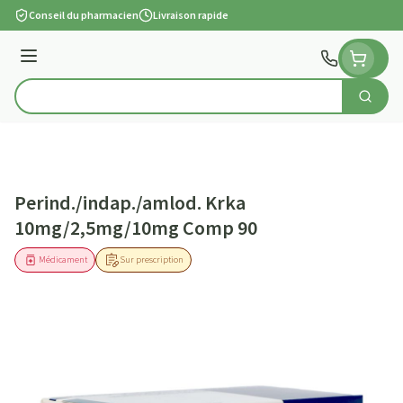
Aller au contenu
Conseil du pharmacien
Livraison rapide
Menu
Cherch
Rechercher
Perind./indap./amlod. Krka
10mg/2,5mg/10mg Comp 90
Médicament
Sur prescription