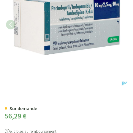
Perind./indap./amlod. Krka 1
Sur demande
56,29 €
éligibles au remboursement