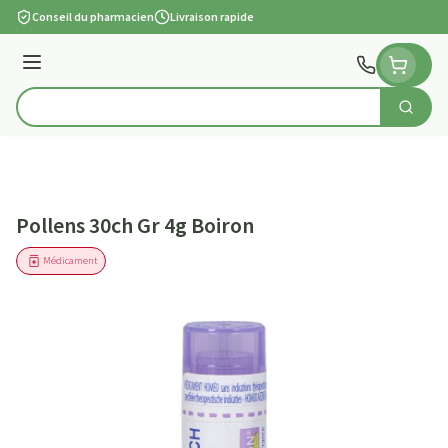
Aller au contenu
Conseil du pharmacien
Livraison rapide
Menu
Cherch
Rechercher
Pollens 30ch Gr 4g Boiron
Médicament