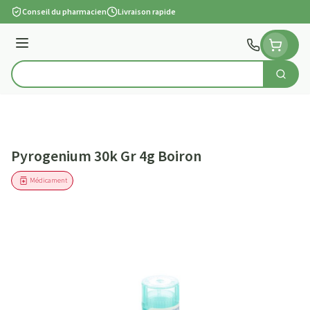
Aller au contenu
Conseil du pharmacien
Livraison rapide
Menu
Cherch
Rechercher
Pyrogenium 30k Gr 4g Boiron
Médicament