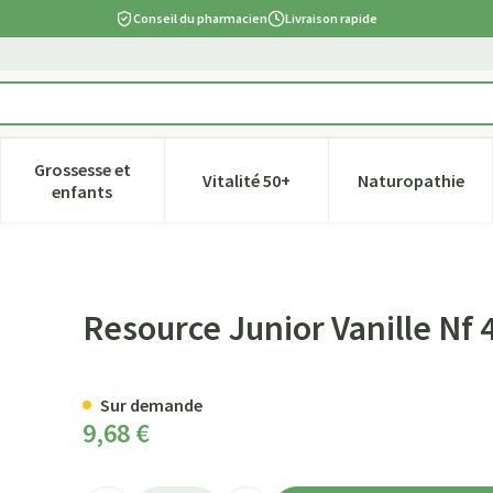
Conseil du pharmacien
Livraison rapide
Grossesse et
Vitalité 50+
Naturopathie
tégorie Beauté, soins et hygiène
e sous-menu pour la catégorie Régime, alimentation & vitamines
Afficher le sous-menu pour la catégorie Grossesse et
Afficher le sous-menu pour la ca
Afficher l
enfants
200ml
Resource Junior Vanille Nf
Sur demande
9,68 €