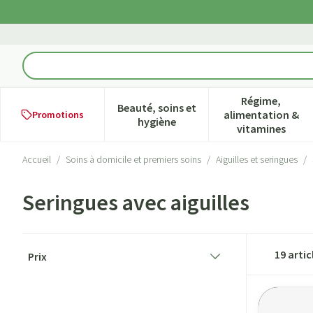
Aller au contenu
Rechercher
Régime,
Beauté, soins et
alimentation &
Promotions
Afficher le sous-menu pour la ca
Afficher l
hygiène
vitamines
Accueil
/
Soins à domicile et premiers soins
/
Aiguilles et seringues
/
Seringues avec aiguilles
Passer à la liste des produits
19
artic
Prix
filter