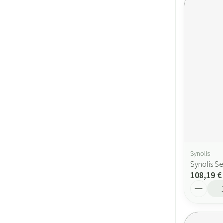
Synolis
Synolis S
108,19 €
Quantité