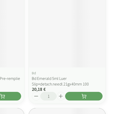
Bd
r Pre-remplie
Bd Emerald 5ml Luer
Slip+detach.needl.21gx40mm 100
20,18 €
Quantité