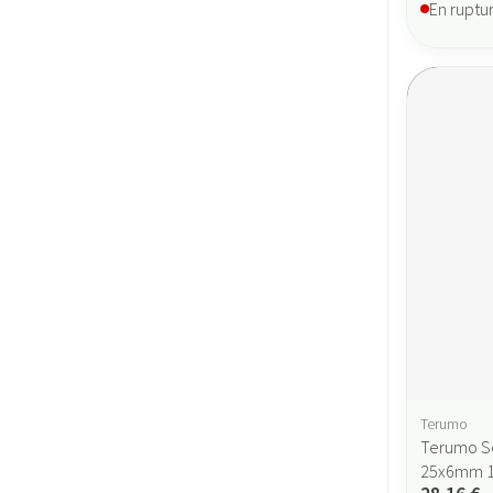
En ruptu
Terumo
Terumo Ser
25x6mm 