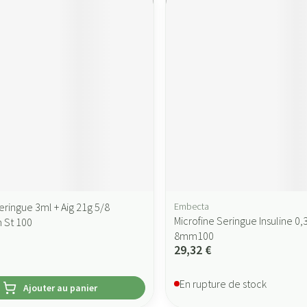
ringue 3ml + Aig 21g 5/8
Embecta
Microfine Seringue Insuline 0
 St 100
8mm100
29,32 €
En rupture de stock
Ajouter au panier