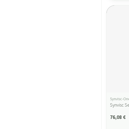
Synvisc-On
Synvisc S
76,08 €