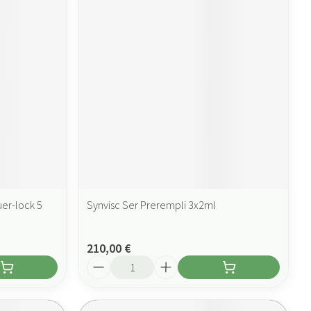
er-lock 5
Synvisc Ser Prerempli 3x2ml
210,00 €
Quantité