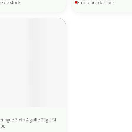
re de stock
En rupture de stock
ingue 3ml + Aiguille 23g 1 St
100