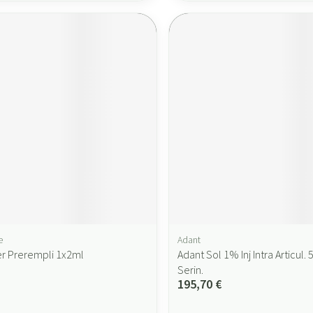
e
Adant
er Prerempli 1x2ml
Adant Sol 1% Inj Intra Articul
Serin.
195,70 €