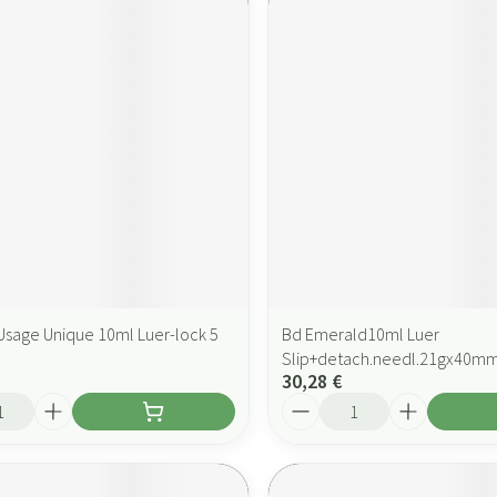
Usage Unique 10ml Luer-lock 5
Bd Emerald10ml Luer
Slip+detach.needl.21gx40mm
30,28 €
Quantité