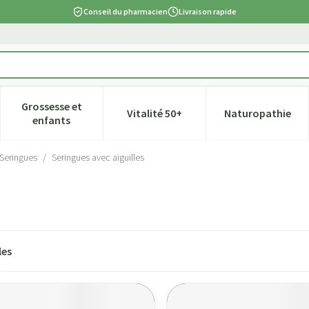
Conseil du pharmacien
Livraison rapide
Grossesse et
Vitalité 50+
Naturopathie
tégorie Beauté, soins et hygiène
e sous-menu pour la catégorie Régime, alimentation & vitamines
Afficher le sous-menu pour la catégorie Grossesse et
Afficher le sous-menu pour la ca
Afficher l
enfants
Seringues
/
Seringues avec aiguilles
les