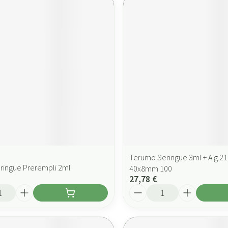
Terumo Seringue 3ml + Aig.21g
eringue Prerempli 2ml
40x8mm 100
27,78 €
Quantité