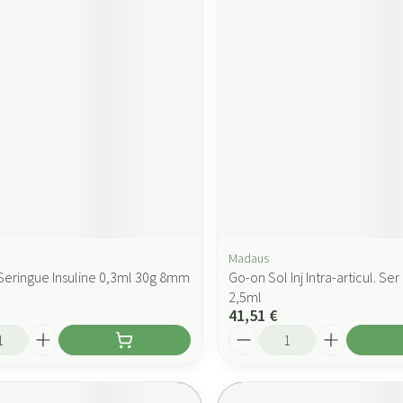
Madaus
 Seringue Insuline 0,3ml 30g 8mm
Go-on Sol Inj Intra-articul. Se
2,5ml
41,51 €
Quantité