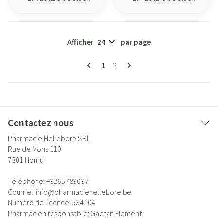
Afficher
par page
Pages
Vous lisez actuellement la page
Page
1
2
Contactez nous
Pharmacie Hellebore SRL
Rue de Mons 110
7301
Hornu
Téléphone:
+3265783037
Courriel:
info@
pharmaciehellebore.be
Numéro de licence:
534104
Pharmacien responsable:
Gaëtan Flament