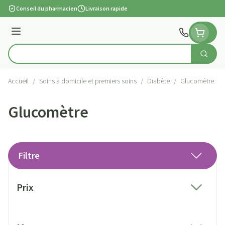
Aller au contenu
Conseil du pharmacien
Livraison rapide
Menu
Cherch
Rechercher
Accueil
/
Soins à domicile et premiers soins
/
Diabète
/
Glucomètre
Glucomètre
Filtre
Passer à la liste des produits
Prix
filter