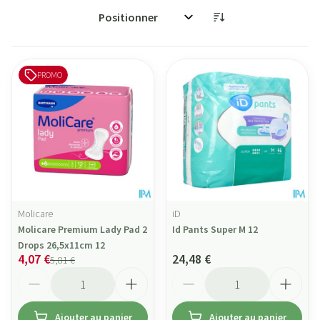
Trier par:
PROMO
Molicare
iD
Molicare Premium Lady Pad 2
Id Pants Super M 12
Drops 26,5x11cm 12
4,07 €
24,48 €
5,81 €
Quantité
Quantité
Ajouter au panier
Ajouter au panier