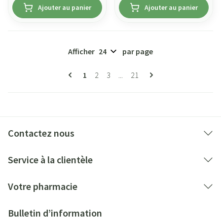
Ajouter au panier
Ajouter au panier
Afficher
par page
Pages
Vous lisez actuellement la page
Page
Page
Page
1
2
3
...
21
Contactez nous
Service à la clientèle
Votre pharmacie
Bulletin d’information