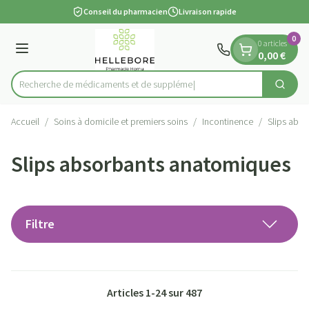
Diapositive 1 de 1
Aller au contenu
Conseil du pharmacien
Livraison rapide
0
0 articles
Menu
0,00 €
Recherche de mé
Cherch
Rechercher
Accueil
/
Soins à domicile et premiers soins
/
Incontinence
/
Slips abs
Slips absorbants anatomiques
Filtre
Articles
1
-
24
sur
487