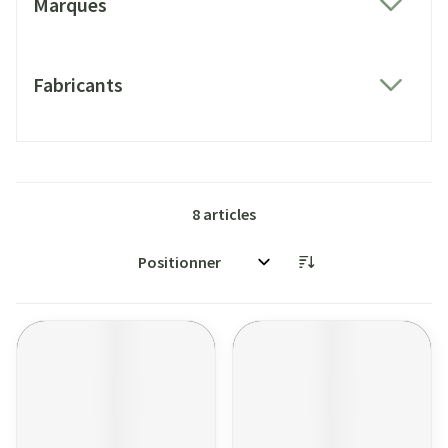
Marques
filter
Fabricants
filter
8
articles
Trier par: