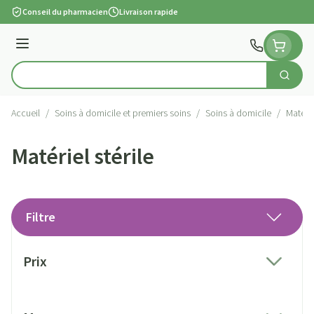
Aller au contenu
Conseil du pharmacien
Livraison rapide
Menu
Cherch
Rechercher
Accueil
/
Soins à domicile et premiers soins
/
Soins à domicile
/
Matérie
Matériel stérile
Filtre
Passer à la liste des produits
Prix
filter