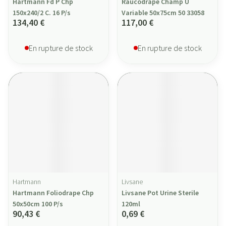
Hartmann Fd P Chp
Raucodrape Champ U
150x240/2 C. 16 P/s
Variable 50x75cm 50 33058
134,40 €
117,00 €
En rupture de stock
En rupture de stock
Hartmann
Livsane
Hartmann Foliodrape Chp
Livsane Pot Urine Sterile
50x50cm 100 P/s
120ml
90,43 €
0,69 €