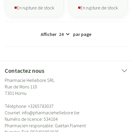
En rupture de stock
En rupture de stock
Afficher
par page
Contactez nous
Pharmacie Hellebore SRL
Rue de Mons 110
7301
Hornu
Téléphone:
+3265783037
Courriel:
info@
pharmaciehellebore.be
Numéro de licence:
534104
Pharmacien responsable:
Gaëtan Flament