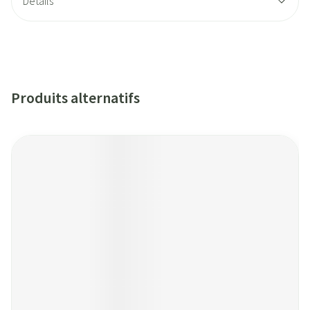
Détails
Produits alternatifs
Il est possible de naviguer entre les éléments du carrousel à l'aide
Appuyer sur pour sauter le carrousel
Appuyez sur cette touche pour accéder à la navigation en car