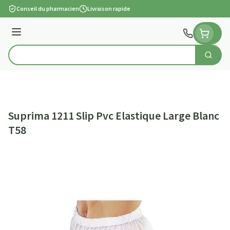
Aller au contenu
Conseil du pharmacien
Livraison rapide
Menu
Cherch
Rechercher
Suprima 1211 Slip Pvc Elastique Large Blanc
T58