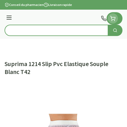
Aller au contenu
Conseil du pharmacien
Livraison rapide
Menu
Cherch
Rechercher
Suprima 1214 Slip Pvc Elastique Souple
Blanc T42