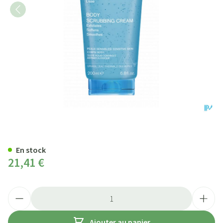
Uriage Creme Gommante Corps
En stock
21,41 €
Quantité
Ajouter au panier