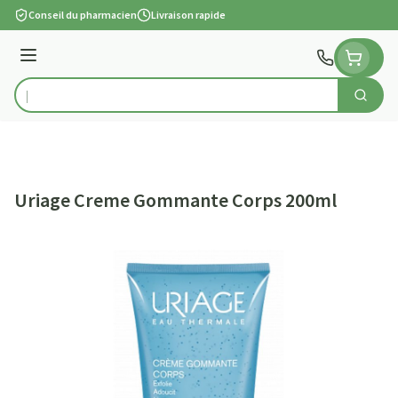
Aller au contenu
Conseil du pharmacien
Livraison rapide
Menu
Cherch
Rechercher
Uriage Creme Gommante Corps 200ml