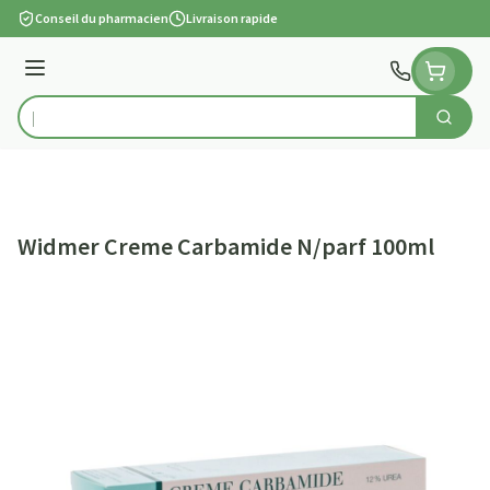
Aller au contenu
Conseil du pharmacien
Livraison rapide
Menu
Cherch
Rechercher
Widmer Creme Carbamide N/parf 100ml