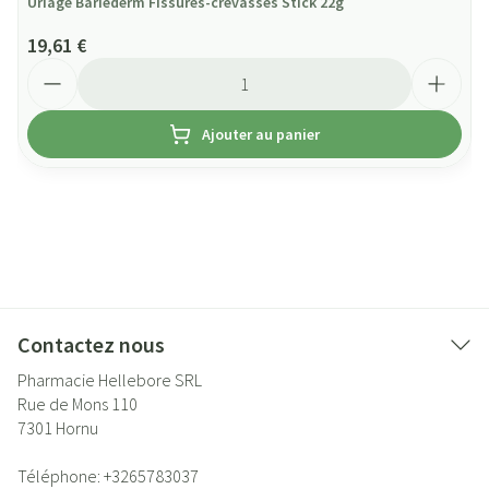
Uriage Bariederm Fissures-crevasses Stick 22g
19,61 €
Quantité
Ajouter au panier
Contactez nous
Pharmacie Hellebore SRL
Rue de Mons 110
7301
Hornu
Téléphone:
+3265783037