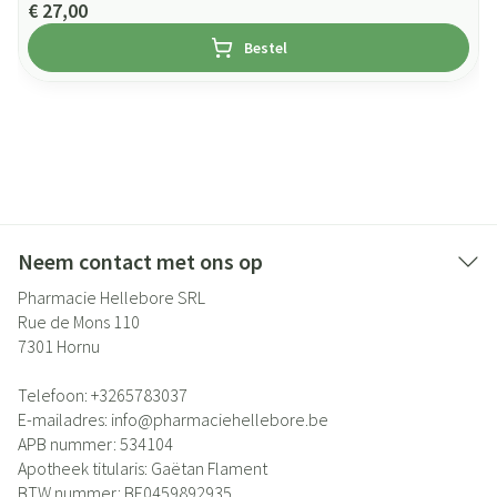
€ 27,00
Bestel
Neem contact met ons op
Pharmacie Hellebore SRL
Rue de Mons 110
7301
Hornu
Telefoon:
+3265783037
E-mailadres:
info@
pharmaciehellebore.be
APB nummer:
534104
Apotheek titularis:
Gaëtan Flament
BTW nummer:
BE0459892935