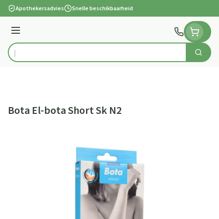
Ga naar de inhoud
Apothekersadvies
Snelle beschikbaarheid
Menu
Zoek
Product, merk, categorie...
Bota El-bota Short Sk N2