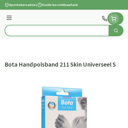
Ga naar de inhoud
Apothekersadvies
Snelle beschikbaarheid
Menu
Zoek
Product, merk, categorie...
Bota Handpolsband 211 Skin Universeel S