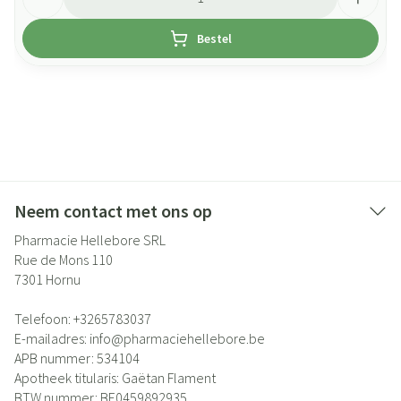
Bestel
Neem contact met ons op
Pharmacie Hellebore SRL
Rue de Mons 110
7301
Hornu
Telefoon:
+3265783037
E-mailadres:
info@
pharmaciehellebore.be
APB nummer:
534104
Apotheek titularis:
Gaëtan Flament
BTW nummer:
BE0459892935