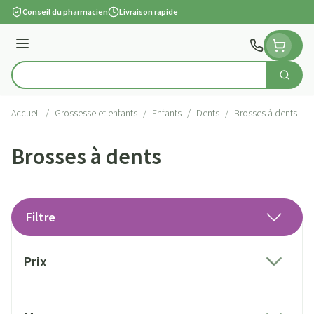
Aller au contenu
Conseil du pharmacien
Livraison rapide
Menu
Cherch
Rechercher
Accueil
/
Grossesse et enfants
/
Enfants
/
Dents
/
Brosses à dents
Brosses à dents
Filtre
Passer à la liste des produits
Prix
filter