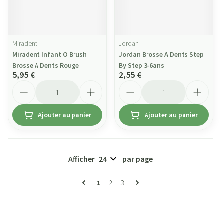
Miradent
Jordan
Miradent Infant O Brush
Jordan Brosse A Dents Step
Brosse A Dents Rouge
By Step 3-6ans
5,95 €
2,55 €
Quantité
Quantité
Ajouter au panier
Ajouter au panier
Afficher
par page
Pages
Vous lisez actuellement la page
Page
Page
1
2
3