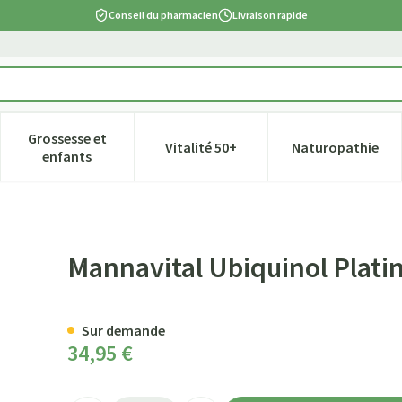
Conseil du pharmacien
Livraison rapide
Grossesse et
Vitalité 50+
Naturopathie
tégorie Beauté, soins et hygiène
e sous-menu pour la catégorie Régime, alimentation & vitamines
Afficher le sous-menu pour la catégorie Grossesse et
Afficher le sous-menu pour la ca
Afficher l
enfants
 Caps 60
Mannavital Ubiquinol Plati
Sur demande
34,95 €