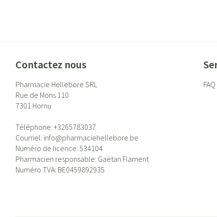
Contactez nous
Ser
Pharmacie Hellebore SRL
FAQ
Rue de Mons 110
7301
Hornu
Téléphone:
+3265783037
Courriel:
info@
pharmaciehellebore.be
Numéro de licence:
534104
Pharmacien responsable:
Gaëtan Flament
Numéro TVA:
BE0459892935